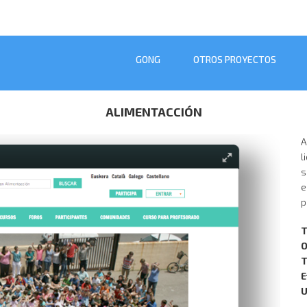
GONG
OTROS PROYECTOS
ALIMENTACCIÓN
A
l
s
e
p
T
O
T
E
U