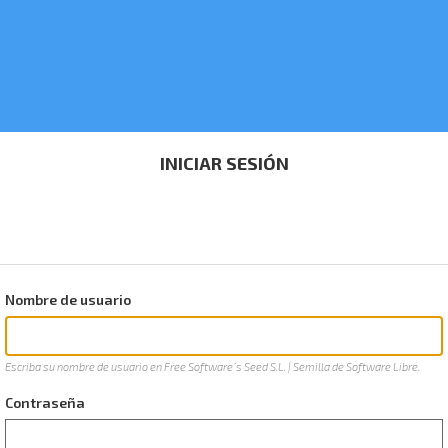
INICIAR SESIÓN
Nombre de usuario
Escriba su nombre de usuario en Free Software´s Seed S.L. | Semilla de Software Libre.
Contraseña