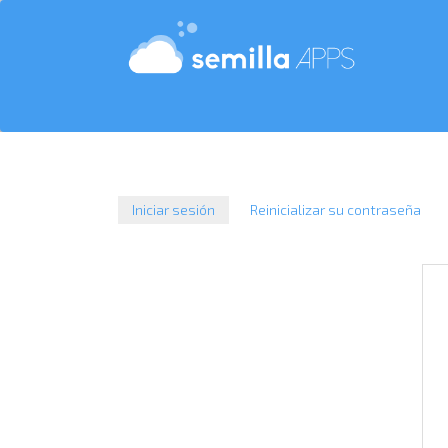
Pasar
al
contenido
principal
Iniciar sesión
(solapa
Reinicializar su contraseña
activa)